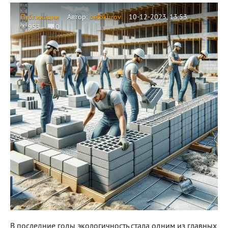
Публикации
Автор:
belokurov
10-12-2023, 13:53
953
0
В последние годы экологичность стала одним из главных