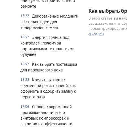
они нужны в строительстве и
ремонте
Как выбрать б
Декоративные молдинги
17:22
В этой статье вы на
на стенах: идеи для
расскажем, на что об
зонирования комнат
проконтролировать 
01 АПР 2024
Энергия солнца под
18:52
контролем: почему за
портативными технологиями
будущее
Как выбрать поставщика
16:57
для порошкового цеха
Кредитная карта с
16:22
временной регистрацией: как
оформить и одобрить заявку с
первого раза
Сердце современной
17:06
промышленности: всё о
винтовых компрессорах и
секретах их эффективности