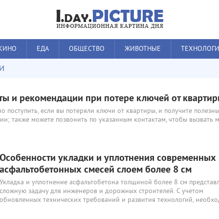
КИНО
ЕДА
ОБЩЕСТВО
ЖИВОТНЫЕ
ТЕХНОЛОГ
И
ты и рекомендации при потере ключей от кварти
но поступить, если вы потеряли ключи от квартиры, и получите полезн
ии; также можете позвонить по указанным контактам, чтобы вызвать м
Особенности укладки и уплотнения современных
асфальтобетонных смесей слоем более 8 см
Укладка и уплотнение асфальтобетона толщиной более 8 см представ
сложную задачу для инженеров и дорожных строителей. С учетом
обновленных технических требований и развития технологий, необх