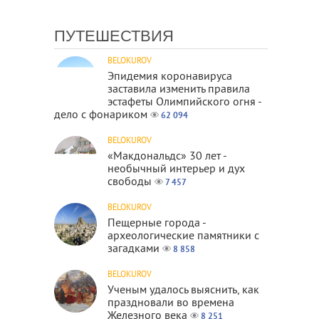
ПУТЕШЕСТВИЯ
BELOKUROV
Эпидемия коронавируса
заставила изменить правила
эстафеты Олимпийского огня -
дело с фонариком
62 094
BELOKUROV
«Макдональдс» 30 лет -
необычный интерьер и дух
свободы
7 457
BELOKUROV
Пещерные города -
археологические памятники с
загадками
8 858
BELOKUROV
Ученым удалось выяснить, как
праздновали во времена
Железного века
8 251