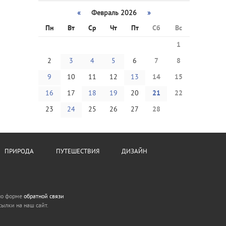
«
Февраль 2026
»
Пн
Вт
Ср
Чт
Пт
Сб
Вс
1
2
3
4
5
6
7
8
9
10
11
12
13
14
15
16
17
18
19
20
21
22
23
24
25
26
27
28
ПРИРОДА
ПУТЕШЕСТВИЯ
ДИЗАЙН
 по форме
обратной связи
ылки на наш сайт.