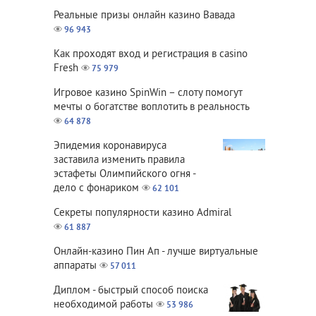
Реальные призы онлайн казино Вавада
96 943
Как проходят вход и регистрация в casino
Fresh
75 979
Игровое казино SpinWin – слоту помогут
мечты о богатстве воплотить в реальность
64 878
Эпидемия коронавируса
заставила изменить правила
эстафеты Олимпийского огня -
дело с фонариком
62 101
Секреты популярности казино Admiral
61 887
Онлайн-казино Пин Ап - лучше виртуальные
аппараты
57 011
Диплом - быстрый способ поиска
необходимой работы
53 986