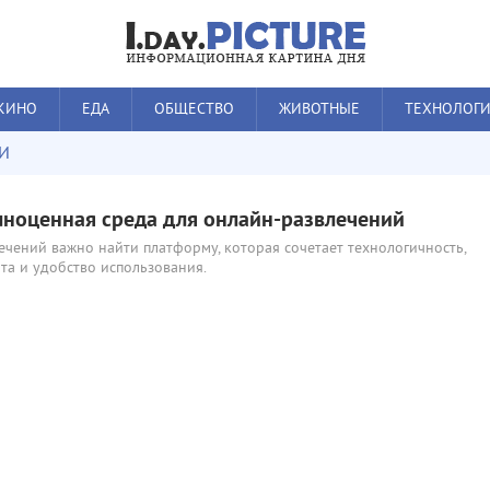
КИНО
ЕДА
ОБЩЕСТВО
ЖИВОТНЫЕ
ТЕХНОЛОГ
И
олноценная среда для онлайн-развлечений
ечений важно найти платформу, которая сочетает технологичность,
та и удобство использования.