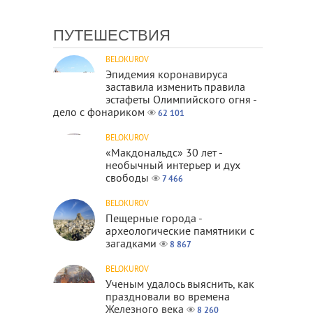
ПУТЕШЕСТВИЯ
BELOKUROV
Эпидемия коронавируса
заставила изменить правила
эстафеты Олимпийского огня -
дело с фонариком
62 101
BELOKUROV
«Макдональдс» 30 лет -
необычный интерьер и дух
свободы
7 466
BELOKUROV
Пещерные города -
археологические памятники с
загадками
8 867
BELOKUROV
Ученым удалось выяснить, как
праздновали во времена
Железного века
8 260