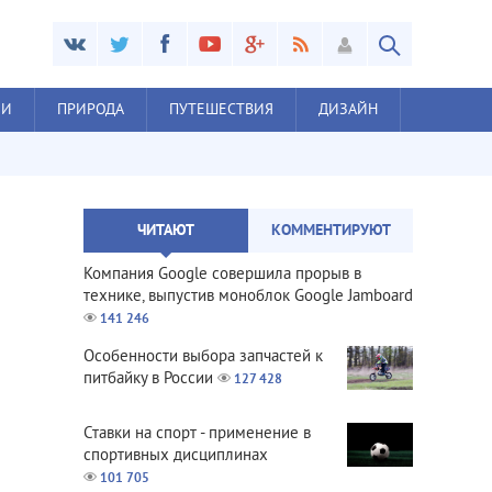
ИИ
ПРИРОДА
ПУТЕШЕСТВИЯ
ДИЗАЙН
ЧИТАЮТ
КОММЕНТИРУЮТ
Компания Google совершила прорыв в
технике, выпустив моноблок Google Jamboard
141 246
Особенности выбора запчастей к
питбайку в России
127 428
Ставки на спорт - применение в
спортивных дисциплинах
101 705